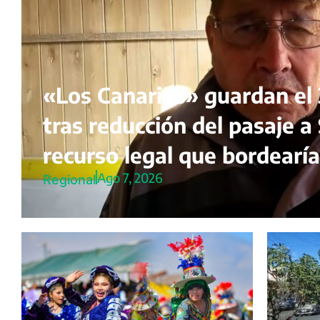
«Los Canarios» guardan el
tras reducción del pasaje a 
recurso legal que bordearía 
Ago 7, 2026
Regional