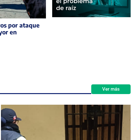
ros por ataque
yor en
Ver más