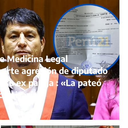
de Medicina Legal
erte agresión de diputado
a su ex pareja : «La pateó
comisaría»