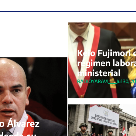
Keio Fujimori 
régimen labora
ministerial
RADIOYARAVI
Jul 30, 2
to Álvarez
 desde su