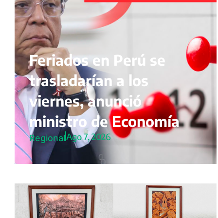
Feriados en Perú se
trasladarían a los
viernes, anunció
ministro de Economía
Ago 7, 2026
Regional