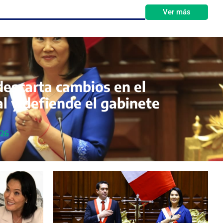
Ver más
descarta cambios en el
l y defiende el gabinete
026