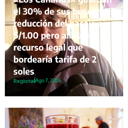
el 30% de sus buses tras
reducción del pasaje a
S/1.00 pero alistan
recurso legal que
bordearía tarifa de 2
soles
Ago 7, 2026
Regional