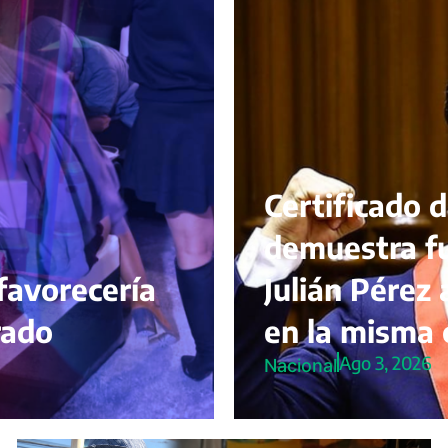
Certificado 
demuestra fu
favorecería
Julián Pérez 
rado
en la misma 
Ago 3, 2026
Nacional