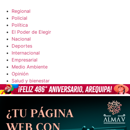
Regional
Policial
Política
El Poder de Elegir
Nacional
Deportes
Internacional
Empresarial
Medio Ambiente
Opinión
Salud y bienestar