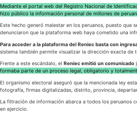
Mediante el portal web del Registro Nacional de Identificaci
hizo público la información personal de millones de perua
Este hecho generó malestar en los peruanos, puesto que se
denunciaron que la plataforma web haya cometido una infra
Para acceder a la plataforma del Reniec basta con ingresa
sistema también permite visualizar la dirección exacta de
Frente a este escándalo, el
Reniec emitió un comunicado
j
formaba parte de un proceso legal, obligatorio y totalmen
El organismo electoral aseguró que la mencionada ley establ
fotografía, firmas digitalizadas, distrito, provincia, depa
La filtración de información abarca a todos los peruanos c
en ejercicio.