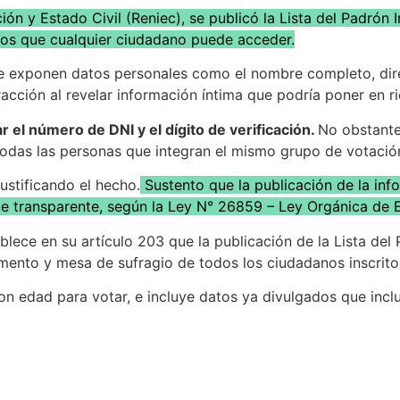
ón y Estado Civil (Reniec), se publicó la Lista del Padrón I
nos que cualquier ciudadano puede acceder.
 exponen datos personales como el nombre completo, direcci
cción al revelar información íntima que podría poner en r
r el número de DNI y el dígito de verificación.
No obstante,
 todas las personas que integran el mismo grupo de votació
ustificando el hecho.
Sustento que la publicación de la inf
te transparente, según la Ley N° 26859 – Ley Orgánica de 
ece en su artículo 203 que la publicación de la Lista del Pa
rtamento y mesa de sufragio de todos los ciudadanos inscrito
on edad para votar, e incluye datos ya divulgados que inclu