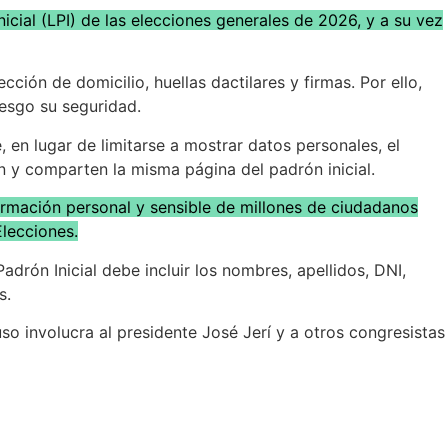
nicial (LPI) de las elecciones generales de 2026, y a su vez
ón de domicilio, huellas dactilares y firmas. Por ello,
iesgo su seguridad.
 en lugar de limitarse a mostrar datos personales, el
n y comparten la misma página del padrón inicial.
ormación personal y sensible de millones de ciudadanos
Elecciones.
drón Inicial debe incluir los nombres, apellidos, DNI,
s.
so involucra al presidente José Jerí y a otros congresistas