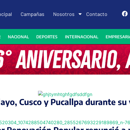
ncipal
Campañas
Nosotros
Contacto
R
NACIONAL
DEPORTES
INTERNACIONAL
EMPRESARI
layo, Cusco y Pucallpa durante su 
or Renovación Popular renunció a 