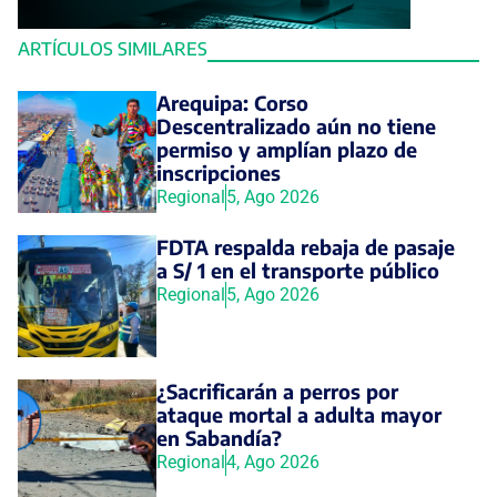
ARTÍCULOS SIMILARES
Arequipa: Corso
Descentralizado aún no tiene
permiso y amplían plazo de
inscripciones
Regional
5, Ago 2026
FDTA respalda rebaja de pasaje
a S/ 1 en el transporte público
Regional
5, Ago 2026
¿Sacrificarán a perros por
ataque mortal a adulta mayor
en Sabandía?
Regional
4, Ago 2026