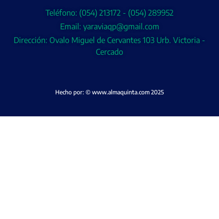
Teléfono: (054) 213172 - (054) 289952
Email: yaraviaqp@gmail.com
Dirección: Ovalo Miguel de Cervantes 103 Urb. Victoria -
Cercado
Hecho por: © www.almaquinta.com 2025