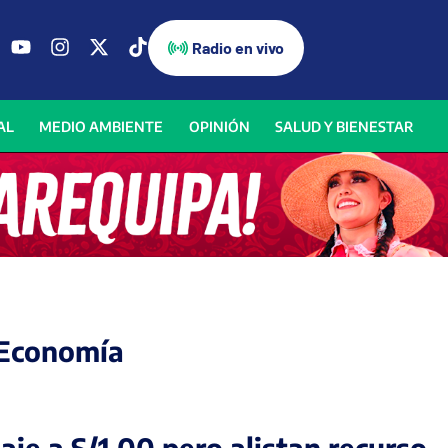
Radio en vivo
AL
MEDIO AMBIENTE
OPINIÓN
SALUD Y BIENESTAR
e Economía
je a S/1.00 pero alistan recurso