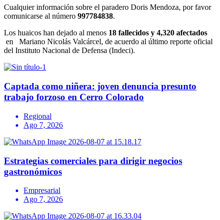
Cualquier información sobre el paradero Doris Mendoza, por favor
comunicarse al número
997784838
.
Los huaicos han dejado al menos
18 fallecidos y 4,320 afectados
en Mariano Nicolás Valcárcel, de acuerdo al último reporte oficial
del Instituto Nacional de Defensa (Indeci).
Captada como niñera: joven denuncia presunto
trabajo forzoso en Cerro Colorado
Regional
Ago 7, 2026
Estrategias comerciales para dirigir negocios
gastronómicos
Empresarial
Ago 7, 2026