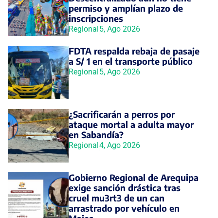
permiso y amplían plazo de
inscripciones
Regional
5, Ago 2026
FDTA respalda rebaja de pasaje
a S/ 1 en el transporte público
Regional
5, Ago 2026
¿Sacrificarán a perros por
ataque mortal a adulta mayor
en Sabandía?
Regional
4, Ago 2026
Gobierno Regional de Arequipa
exige sanción drástica tras
cruel mu3rt3 de un can
arrastrado por vehículo en