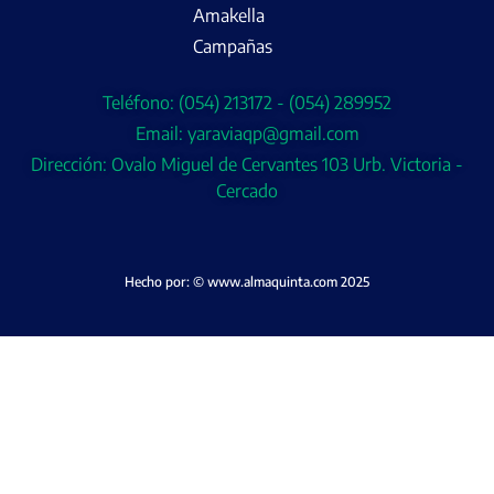
Amakella
Campañas
Teléfono: (054) 213172 - (054) 289952
Email: yaraviaqp@gmail.com
Dirección: Ovalo Miguel de Cervantes 103 Urb. Victoria -
Cercado
Hecho por: © www.almaquinta.com 2025