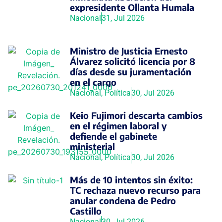
expresidente Ollanta Humala
Nacional
31, Jul 2026
Ministro de Justicia Ernesto
Álvarez solicitó licencia por 8
días desde su juramentación
en el cargo
Nacional
,
Política
30, Jul 2026
Keio Fujimori descarta cambios
en el régimen laboral y
defiende el gabinete
ministerial
Nacional
,
Política
30, Jul 2026
Más de 10 intentos sin éxito:
TC rechaza nuevo recurso para
anular condena de Pedro
Castillo
Nacional
30, Jul 2026