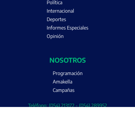
Política
Internacional
Deportes
Informes Especiales
Opinión
NOSOTROS
Programación
Amakella
Campañas
Teléfono: (054) 213172 - (054) 289952
Email: yaraviaqp@gmail.com
Dirección: Ovalo Miguel de Cervantes 103 Urb. Victoria -
Cercado