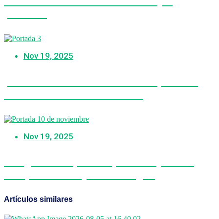
Gonzales: «Fui víctima del bullying
político»
Nov 19, 2025
¡Conoce la cédula de votación para las
Elecciones Generales 2026!
Nov 19, 2025
Congresistas podrán postular y hacer
campaña sin dejar sus cargos
Artículos similares