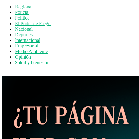
Regional
Policial
Política
El Poder de Elegir
Nacional
Deportes
Internacional
Empresarial
Medio Ambiente
Opinión
Salud y bienestar