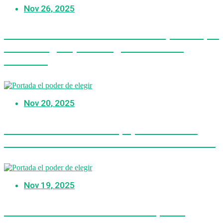
Nov 26, 2025
Elecciones 2026: Estos son los pasos que
debes seguir para elegir tu local de
votación
Nov 20, 2025
Militante de JP en Arequipa: «Roberto
Sánchez está utilizando a Pedro Castillo»
Nov 19, 2025
Precandidato a la Presidencia, Alex