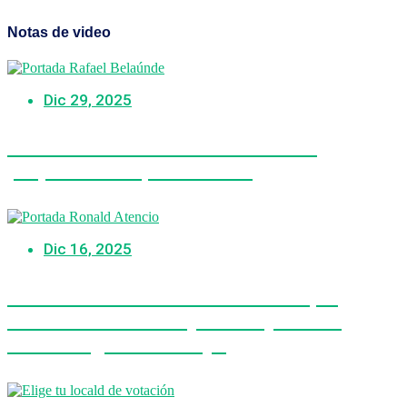
Notas de video
Dic 29, 2025
Candidato Rafael Belaúnde Llosa
propone «cheque minero»
Dic 16, 2025
Candidato de Venceremos dice que
indultará a Castillo y Bermejo en un
eventual gobierno suyo