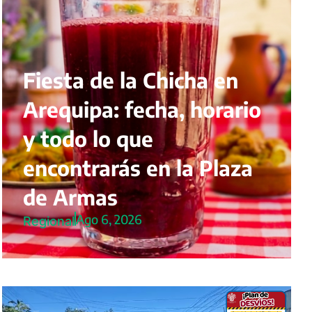
Fiesta de la Chicha en
Arequipa: fecha, horario
y todo lo que
encontrarás en la Plaza
de Armas
Ago 6, 2026
Regional