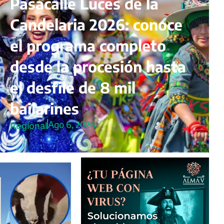
Pasacalle Luces de la
Candelaria 2026: conoce
el programa completo
desde la procesión hasta
el desfile de 8 mil
bailarines
Ago 6, 2026
Regional