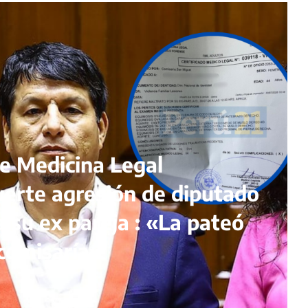
de Medicina Legal
erte agresión de diputado
a su ex pareja : «La pateó
comisaría»