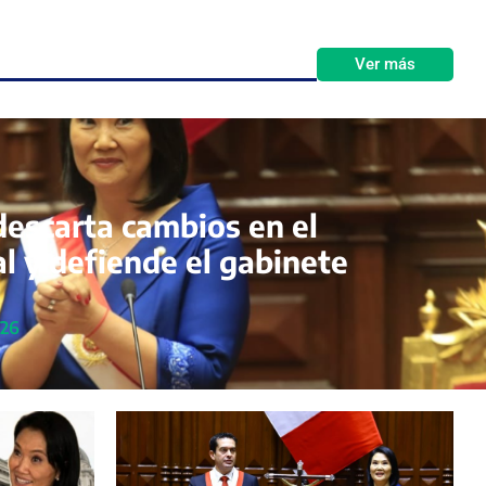
Ver más
descarta cambios en el
l y defiende el gabinete
026