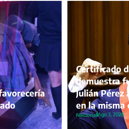
Certificado 
demuestra fu
favorecería
Julián Pérez 
rado
en la misma 
Ago 3, 2026
Nacional