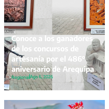
Conoce a los ganadores
de los concursos de
artesanía por el 486°
aniversario de Arequipa
Ago 6, 2026
Regional