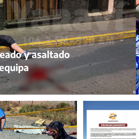
peado y asaltado
requipa