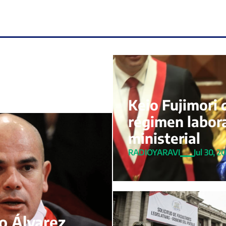
Keio Fujimori 
régimen labora
ministerial
RADIOYARAVI
Jul 30, 2
to Álvarez