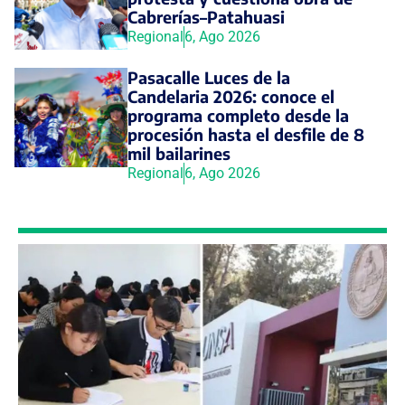
Cabrerías–Patahuasi
Regional
6, Ago 2026
Pasacalle Luces de la
Candelaria 2026: conoce el
programa completo desde la
procesión hasta el desfile de 8
mil bailarines
Regional
6, Ago 2026