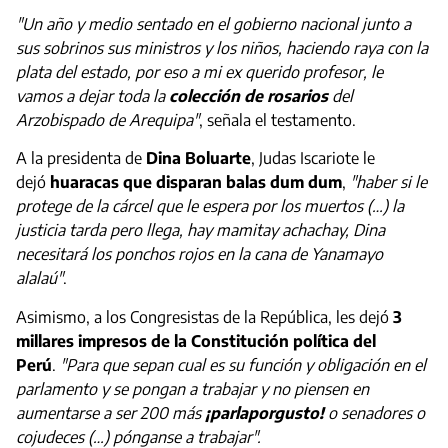
"Un año y medio sentado en el gobierno nacional junto a
sus sobrinos sus ministros y los niños, haciendo raya con la
plata del estado, por eso a mi ex querido profesor, le
vamos a dejar toda la
colección de rosarios
del
Arzobispado de Arequipa"
, señala el testamento.
A la presidenta de
Dina Boluarte
, Judas Iscariote le
dejó
huaracas que disparan balas dum dum
,
"haber si le
protege de la cárcel que le espera por los muertos (…) la
justicia tarda pero llega, hay mamitay achachay, Dina
necesitará los ponchos rojos en la cana de Yanamayo
alalaú"
.
Asimismo, a los Congresistas de la República, les dejó
3
millares impresos de la Constitución política del
Perú
.
"Para que sepan cual es su función y obligación en el
parlamento y se pongan a trabajar y no piensen en
aumentarse a ser 200 más
¡parlaporgusto!
o senadores o
cojudeces (…) pónganse a trabajar".