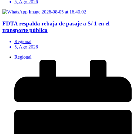
5, Ago 2026
FDTA respalda rebaja de pasaje a S/ 1 en el
transporte público
Regional
5, Ago 2026
Regional