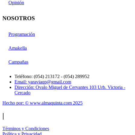
Opinión
NOSOTROS
Programación
Amakella
Campañas
Teléfono: (054) 213172 - (054) 289952
Email: yaraviaqp@gmail.com
Dirección: Ovalo Miguel de Cervantes 103 Urb. Victoria -
Cercado
Hecho por: © www.almaquinta.com 2025
|
Términos y Condiciones
Política y Privacidad