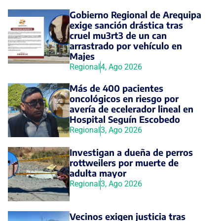
Gobierno Regional de Arequipa
exige sanción drástica tras
cruel mu3rt3 de un can
arrastrado por vehículo en
Majes
Regional
4, Ago 2026
Más de 400 pacientes
oncológicos en riesgo por
avería de ecelerador lineal en
Hospital Seguín Escobedo
Regional
3, Ago 2026
Investigan a dueña de perros
rottweilers por muerte de
adulta mayor
Regional
3, Ago 2026
Vecinos exigen justicia tras