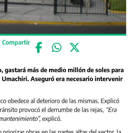
Compartir
o, gastará más de medio millón de soles para
a Umachiri. Aseguró era necesario intervenir
ico obedece al deterioro de las mismas. Explicó
ánsito provocó el derrumbe de las rejas,
“Era
 mantenimiento”,
explicó.
riorizar obras en las partes altas del sector, la