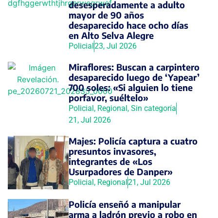
desesperadamente a adulto
mayor de 90 años
desaparecido hace ocho días
en Alto Selva Alegre
Policial
23, Jul 2026
Miraflores: Buscan a carpintero
desaparecido luego de ‘Yapear’
700 soles: «Si alguien lo tiene
porfavor, suéltelo»
Policial
,
Regional
,
Sin categoría
21, Jul 2026
Majes: Policía captura a cuatro
presuntos invasores,
integrantes de «Los
Usurpadores de Danper»
Policial
,
Regional
21, Jul 2026
Policía enseñó a manipular
arma a ladrón previo a robo en