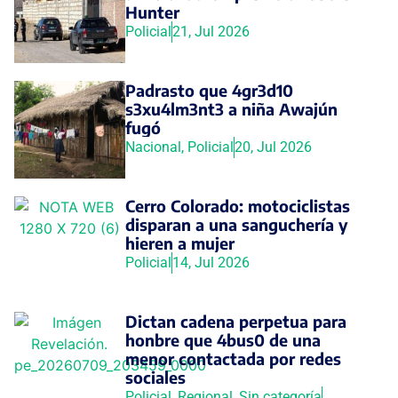
Hunter
Policial
21, Jul 2026
Padrasto que 4gr3d10
s3xu4lm3nt3 a niña Awajún
fugó
Nacional
,
Policial
20, Jul 2026
Cerro Colorado: motociclistas
disparan a una sanguchería y
hieren a mujer
Policial
14, Jul 2026
Dictan cadena perpetua para
honbre que 4bus0 de una
menor contactada por redes
sociales
Policial
,
Regional
,
Sin categoría