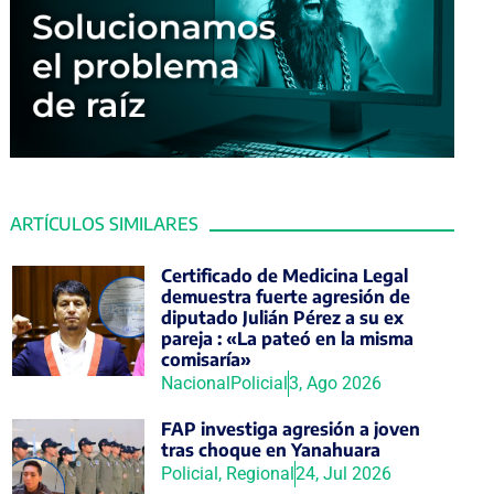
ARTÍCULOS SIMILARES
Certificado de Medicina Legal
demuestra fuerte agresión de
diputado Julián Pérez a su ex
pareja : «La pateó en la misma
comisaría»
Nacional
Policial
3, Ago 2026
FAP investiga agresión a joven
tras choque en Yanahuara
Policial
,
Regional
24, Jul 2026