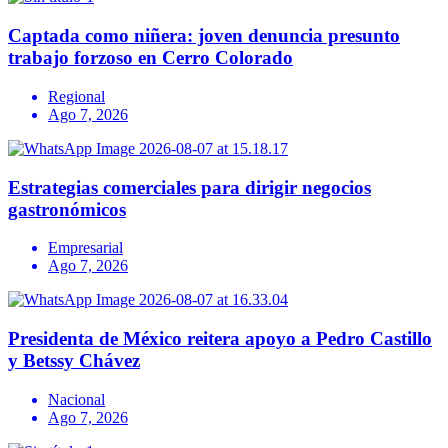
Captada como niñera: joven denuncia presunto
trabajo forzoso en Cerro Colorado
Regional
Ago 7, 2026
Estrategias comerciales para dirigir negocios
gastronómicos
Empresarial
Ago 7, 2026
Presidenta de México reitera apoyo a Pedro Castillo
y Betssy Chávez
Nacional
Ago 7, 2026