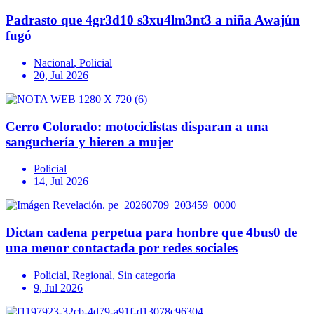
Padrasto que 4gr3d10 s3xu4lm3nt3 a niña Awajún
fugó
Nacional
,
Policial
20, Jul 2026
Cerro Colorado: motociclistas disparan a una
sanguchería y hieren a mujer
Policial
14, Jul 2026
Dictan cadena perpetua para honbre que 4bus0 de
una menor contactada por redes sociales
Policial
,
Regional
,
Sin categoría
9, Jul 2026