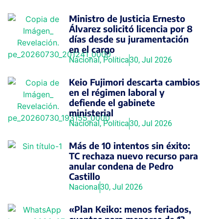
Ministro de Justicia Ernesto
Álvarez solicitó licencia por 8
días desde su juramentación
en el cargo
Nacional
,
Política
30, Jul 2026
Keio Fujimori descarta cambios
en el régimen laboral y
defiende el gabinete
ministerial
Nacional
,
Política
30, Jul 2026
Más de 10 intentos sin éxito:
TC rechaza nuevo recurso para
anular condena de Pedro
Castillo
Nacional
30, Jul 2026
«Plan Keiko: menos feriados,