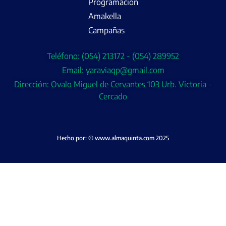
Programación
Amakella
Campañas
Teléfono: (054) 213172 - (054) 289952
Email: yaraviaqp@gmail.com
Dirección: Ovalo Miguel de Cervantes 103 Urb. Victoria -
Cercado
Hecho por: © www.almaquinta.com 2025