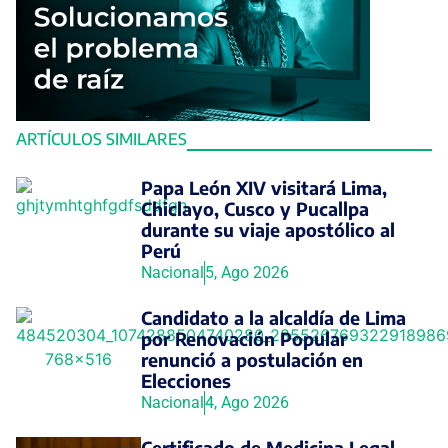
ARTÍCULOS SIMILARES
Papa León XIV visitará Lima,
Chiclayo, Cusco y Pucallpa
durante su viaje apostólico al
Perú
Nacional
5, Ago 2026
Candidato a la alcaldía de Lima
por Renovación Popular
renunció a postulación en
Elecciones
Nacional
4, Ago 2026
Certificado de Medicina Legal