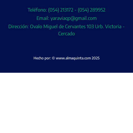
Teléfono: (054) 213172 - (054) 289952
Email: yaraviaqp@gmail.com
Dirección: Ovalo Miguel de Cervantes 103 Urb. Victoria -
Cercado
Hecho por: © www.almaquinta.com 2025