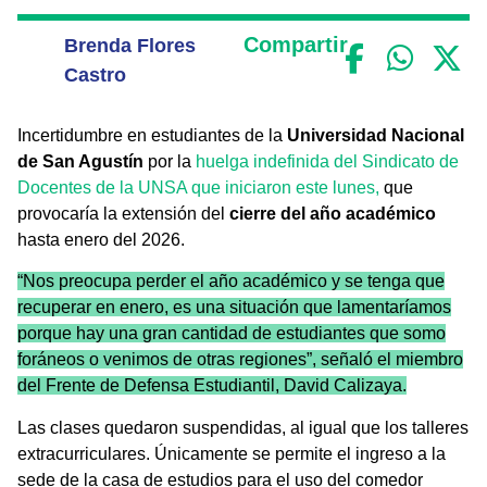
Compartir
Brenda Flores
Castro
Incertidumbre en estudiantes de la
Universidad Nacional
de San Agustín
por la
huelga indefinida del Sindicato de
Docentes de la UNSA que iniciaron este lunes,
que
provocaría la extensión del
cierre del año académico
hasta enero del 2026.
“Nos preocupa perder el año académico y se tenga que
recuperar en enero, es una situación que lamentaríamos
porque hay una gran cantidad de estudiantes que somo
foráneos o venimos de otras regiones”, señaló el miembro
del Frente de Defensa Estudiantil, David Calizaya.
Las clases quedaron suspendidas, al igual que los talleres
extracurriculares. Únicamente se permite el ingreso a la
sede de la casa de estudios para el uso del comedor