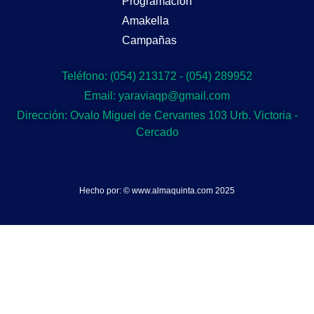
Programación
Amakella
Campañas
Teléfono: (054) 213172 - (054) 289952
Email: yaraviaqp@gmail.com
Dirección: Ovalo Miguel de Cervantes 103 Urb. Victoria -
Cercado
Hecho por: © www.almaquinta.com 2025