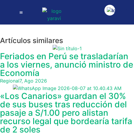
Artículos similares
Feriados en Perú se trasladarían
a los viernes, anunció ministro de
Economía
Regional
7, Ago 2026
«Los Canarios» guardan el 30%
de sus buses tras reducción del
pasaje a S/1.00 pero alistan
recurso legal que bordearía tarifa
de 2 soles