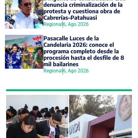
denuncia criminalización de la
protesta y cuestiona obra de
Cabrerías–Patahuasi
Regional
6, Ago 2026
Pasacalle Luces de la
Candelaria 2026: conoce el
programa completo desde la
procesión hasta el desfile de 8
mil bailarines
Regional
6, Ago 2026