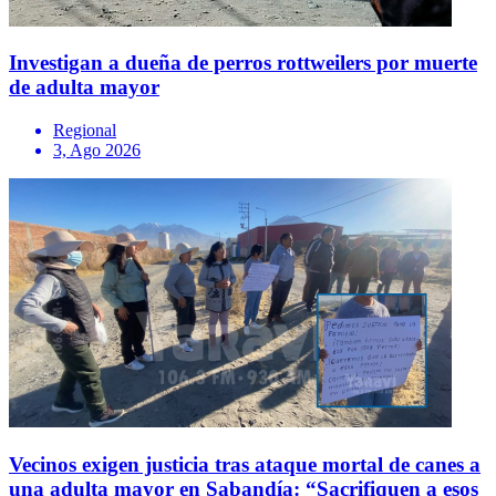
Investigan a dueña de perros rottweilers por muerte
de adulta mayor
Regional
3, Ago 2026
Vecinos exigen justicia tras ataque mortal de canes a
una adulta mayor en Sabandía: “Sacrifiquen a esos