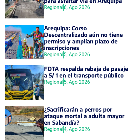
para asfaltar vía en Arequipa
Regional
6, Ago 2026
Arequipa: Corso
Descentralizado aún no tiene
permiso y amplían plazo de
inscripciones
Regional
5, Ago 2026
FDTA respalda rebaja de pasaje
a S/ 1 en el transporte público
Regional
5, Ago 2026
¿Sacrificarán a perros por
ataque mortal a adulta mayor
en Sabandía?
Regional
4, Ago 2026