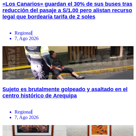
«Los Canarios» guardan el 30% de sus buses tras
reducción del pasaje a S/1.00 pero alistan recurso
legal que bordearía tarifa de 2 soles
Regional
7, Ago 2026
Sujeto es brutalmente golpeado y asaltado en el
centro histórico de Arequipa
Regional
7, Ago 2026