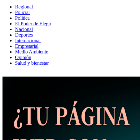
Regional
Policial
Política
El Poder de Elegir
Nacional
Deportes
Internacional
Empresarial
Medio Ambiente
Opinión
Salud y bienestar