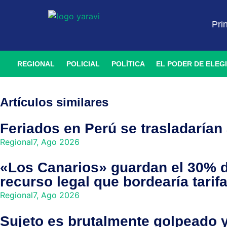
Pri
REGIONAL
POLICIAL
POLÍTICA
EL PODER DE ELEG
Artículos similares
Feriados en Perú se trasladarían
Regional
7, Ago 2026
«Los Canarios» guardan el 30% de
recurso legal que bordearía tarif
Regional
7, Ago 2026
Sujeto es brutalmente golpeado y