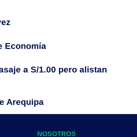
vez
de Economía
saje a S/1.00 pero alistan
de Arequipa
NOSOTROS