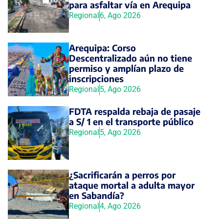
para asfaltar vía en Arequipa
Regional
6, Ago 2026
Arequipa: Corso
Descentralizado aún no tiene
permiso y amplían plazo de
inscripciones
Regional
5, Ago 2026
FDTA respalda rebaja de pasaje
a S/ 1 en el transporte público
Regional
5, Ago 2026
¿Sacrificarán a perros por
ataque mortal a adulta mayor
en Sabandía?
Regional
4, Ago 2026