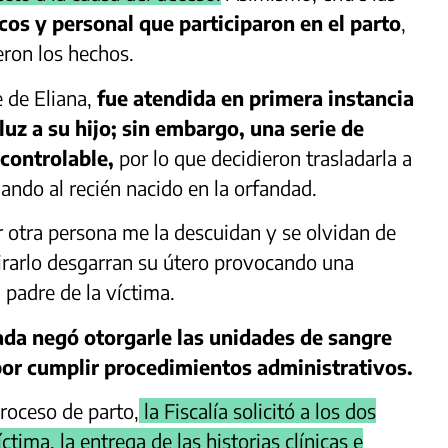
cos y personal que participaron en el parto
,
eron los hechos.
 de Eliana,
fue atendida en primera instancia
luz a su hijo; sin embargo, una serie de
controlable,
por lo que decidieron trasladarla a
jando al recién nacido en la orfandad.
r otra persona me la descuidan y se olvidan de
etirarlo desgarran su útero provocando una
 padre de la víctima.
vada negó otorgarle las unidades de sangre
 por cumplir procedimientos administrativos.
proceso de parto,
la Fiscalía solicitó a los dos
tima, la entrega de las historias clínicas e