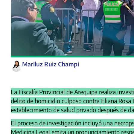
Mariluz Ruiz Champi
La Fiscalía Provincial de Arequipa realiza inves
delito de homicidio culposo contra Eliana Rosa 
establecimiento de salud privado después de dar 
El proceso de investigación incluyó una necropsia
Medicina Legal emita un pronunciamiento respec