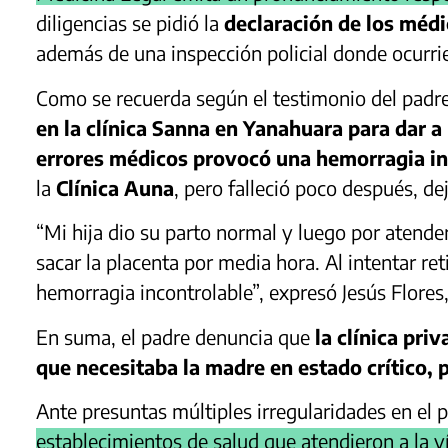
diligencias se pidió la
declaración de los médi
además de una inspección policial donde ocurri
Como se recuerda según el testimonio del padre
en la clínica Sanna en Yanahuara para dar a 
errores médicos provocó una hemorragia in
la
Clínica Auna
, pero falleció poco después, de
“Mi hija dio su parto normal y luego por atende
sacar la placenta por media hora. Al intentar r
hemorragia incontrolable”, expresó Jesús Flores,
En suma, el padre denuncia que
la clínica pri
que necesitaba la madre en estado crítico,
Ante presuntas múltiples irregularidades en el 
establecimientos de salud que atendieron a la víc