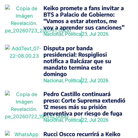
Keiko promete a fans invitar a
BTS a Palacio de Gobierno:
“Vamos a estar atentos, me
voy a aprender sus canciones”
Nacional
,
Política
23, Jul 2026
Disputa por banda
presidencial: Rospigliosi
notifica a Balcázar que su
mandato termina este
domingo
Nacional
,
Política
22, Jul 2026
Pedro Castillo continuará
preso: Corte Suprema extendió
12 meses más su prisión
preventiva por riesgo de fuga
Nacional
,
Política
22, Jul 2026
Rucci Oscco recurrirá a Keiko