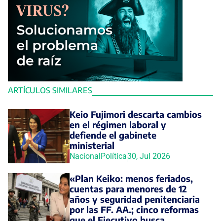
ARTÍCULOS SIMILARES
Keio Fujimori descarta cambios
en el régimen laboral y
defiende el gabinete
ministerial
Nacional
Política
30, Jul 2026
«Plan Keiko: menos feriados,
cuentas para menores de 12
años y seguridad penitenciaria
por las FF. AA.; cinco reformas
que el Ejecutivo busca