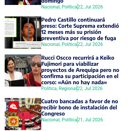
domingo
Nacional
,
Política
22, Jul 2026
Pedro Castillo continuará
preso: Corte Suprema extendió
12 meses más su prisión
preventiva por riesgo de fuga
Nacional
,
Política
22, Jul 2026
Rucci Oscco recurrirá a Keiko
Fujimori para viabilizar
proyectos de Arequipa pero no
confirma su participación en el
corso: «Aún no hay nada»
Política
,
Regional
22, Jul 2026
Cuatro bancadas a favor de no
recibir bono de instalación del
Congreso
Nacional
,
Política
21, Jul 2026