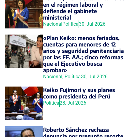
en el régimen laboral y
defiende el gabinete
ministerial
Nacional
Política
30, Jul 2026
«Plan Keiko: menos feriados,
cuentas para menores de 12
años y seguridad penitenciaria
por las FF. AA.; cinco reformas
que el Ejecutivo busca
aprobar»
Nacional
,
Política
30, Jul 2026
Keiko Fujimori y sus planes
como presidenta del Perú
Política
28, Jul 2026
Roberto Sánchez rechaza
denuncia por presunto recorte