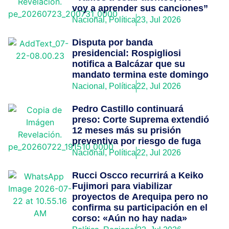
voy a aprender sus canciones”
Nacional
,
Política
23, Jul 2026
Disputa por banda
presidencial: Rospigliosi
notifica a Balcázar que su
mandato termina este domingo
Nacional
,
Política
22, Jul 2026
Pedro Castillo continuará
preso: Corte Suprema extendió
12 meses más su prisión
preventiva por riesgo de fuga
Nacional
,
Política
22, Jul 2026
Rucci Oscco recurrirá a Keiko
Fujimori para viabilizar
proyectos de Arequipa pero no
confirma su participación en el
corso: «Aún no hay nada»