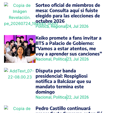
Sorteo oficial de miembros de
mesa: Consulta aquí si fuiste
elegido para las elecciones de
octubre 2026
Política
,
Regional
24, Jul 2026
Keiko promete a fans invitar a
BTS a Palacio de Gobierno:
“Vamos a estar atentos, me
voy a aprender sus canciones”
Nacional
,
Política
23, Jul 2026
Disputa por banda
presidencial: Rospigliosi
notifica a Balcázar que su
mandato termina este
domingo
Nacional
,
Política
22, Jul 2026
Pedro Castillo continuará