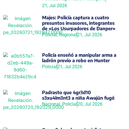
21, Jul 2026
Majes: Policía captura a cuatro
presuntos invasores, integrantes
de «Los Usurpadores de Danper»
Policial
,
Regional
21, Jul 2026
Policía enseñó a manipular arma a
ladrón previo a robo en Hunter
Policial
21, Jul 2026
Padrasto que 4gr3d10
s3xu4lm3nt3 a niña Awajún fugó
Nacional
,
Policial
20, Jul 2026