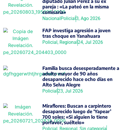
diputado Julián Pérez a su ex
pareja : «La pateó en la misma
comisaría»
Nacional
Policial
3, Ago 2026
FAP investiga agresión a joven
tras choque en Yanahuara
Policial
,
Regional
24, Jul 2026
Familia busca desesperadamente a
adulto mayor de 90 años
desaparecido hace ocho días en
Alto Selva Alegre
Policial
23, Jul 2026
Miraflores: Buscan a carpintero
desaparecido luego de ‘Yapear’
700 soles: «Si alguien lo tiene
porfavor, suéltelo»
Policial
,
Regional
,
Sin categoría