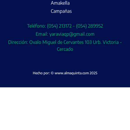
Amakella
Campañas
Teléfono: (054) 213172 - (054) 289952
Email: yaraviaqp@gmail.com
Dirección: Ovalo Miguel de Cervantes 103 Urb. Victoria -
Cercado
Hecho por: © www.almaquinta.com 2025