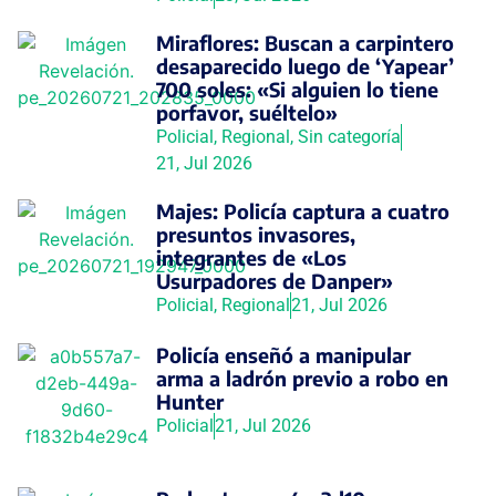
Miraflores: Buscan a carpintero
desaparecido luego de ‘Yapear’
700 soles: «Si alguien lo tiene
porfavor, suéltelo»
Policial
,
Regional
,
Sin categoría
21, Jul 2026
Majes: Policía captura a cuatro
presuntos invasores,
integrantes de «Los
Usurpadores de Danper»
Policial
,
Regional
21, Jul 2026
Policía enseñó a manipular
arma a ladrón previo a robo en
Hunter
Policial
21, Jul 2026