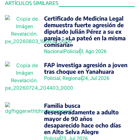
ARTÍCULOS SIMILARES
Certificado de Medicina Legal
demuestra fuerte agresión de
diputado Julián Pérez a su ex
pareja : «La pateó en la misma
comisaría»
Nacional
Policial
3, Ago 2026
FAP investiga agresión a joven
tras choque en Yanahuara
Policial
,
Regional
24, Jul 2026
Familia busca
desesperadamente a adulto
mayor de 90 años
desaparecido hace ocho días
en Alto Selva Alegre
Policial
23, Jul 2026