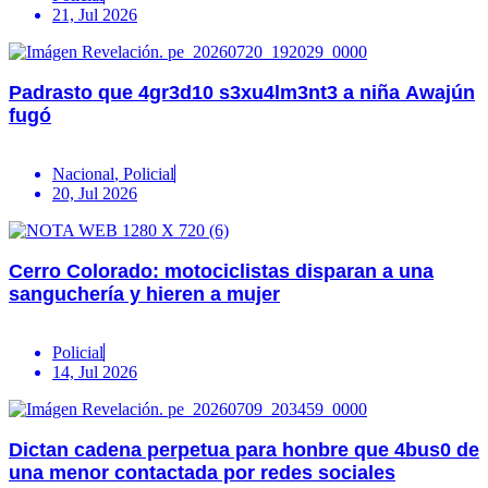
21, Jul 2026
Padrasto que 4gr3d10 s3xu4lm3nt3 a niña Awajún
fugó
Nacional
,
Policial
20, Jul 2026
Cerro Colorado: motociclistas disparan a una
sanguchería y hieren a mujer
Policial
14, Jul 2026
Dictan cadena perpetua para honbre que 4bus0 de
una menor contactada por redes sociales