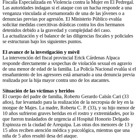
Fiscalía Especializada en Violencia contra la Mujer en El Pedregal.
Las autoridades indagan si el ataque con un hacha responde a una
venganza vinculada al exenamorado de una de las jóvenes o a
denuncias previas por agresión. El Ministerio Público evalúa
solicitar medidas coercitivas drásticas contra los dos hermanos
detenidos debido a la gravedad y complejidad del caso.
La actualización y el balance de las diligencias fiscales y policiales
se estructuran bajo los siguientes puntos.
El avance de la investigación y móvil
La intervención del fiscal provincial Erick Cárdenas Alpaca
responde directamente a sospechas de violación sexual en agravio
de una menor de edad de la familia. La Policía Nacional evalúa si el
ensañamiento de los agresores está amarrado a una denuncia previa
realizada por la hija mayor contra uno de los atacantes.
Situación de las víctimas y heridos
El cuerpo del padre de familia, Roberto Gerardo Calsín Cari (33
años), fue levantado para la realización de la necropsia de ley en la
morgue de Majes. La madre, Roberta C. P. (33), y su hijo menor de
10 años sufrieron graves heridas en el rostro y extremidades, por lo
que fueron trasladados de urgencia al Hospital Honorio Delgado
Espinoza en la ciudad de Arequipa. Las otras dos menores de 13 y
15 años reciben atención médica y psicológica, mientras que una
niña de 5 años resultó ilesa del ataque.