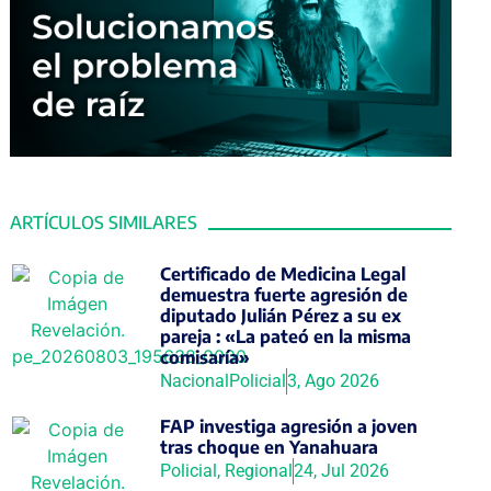
ARTÍCULOS SIMILARES
Certificado de Medicina Legal
demuestra fuerte agresión de
diputado Julián Pérez a su ex
pareja : «La pateó en la misma
comisaría»
Nacional
Policial
3, Ago 2026
FAP investiga agresión a joven
tras choque en Yanahuara
Policial
,
Regional
24, Jul 2026