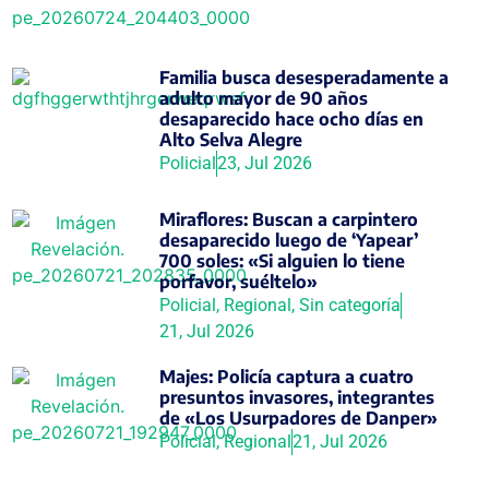
Familia busca desesperadamente a
adulto mayor de 90 años
desaparecido hace ocho días en
Alto Selva Alegre
Policial
23, Jul 2026
Miraflores: Buscan a carpintero
desaparecido luego de ‘Yapear’
700 soles: «Si alguien lo tiene
porfavor, suéltelo»
Policial
,
Regional
,
Sin categoría
21, Jul 2026
Majes: Policía captura a cuatro
presuntos invasores, integrantes
de «Los Usurpadores de Danper»
Policial
,
Regional
21, Jul 2026