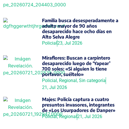
Familia busca desesperadamente a
adulto mayor de 90 años
desaparecido hace ocho días en
Alto Selva Alegre
Policial
23, Jul 2026
Miraflores: Buscan a carpintero
desaparecido luego de ‘Yapear’
700 soles: «Si alguien lo tiene
porfavor, suéltelo»
Policial
,
Regional
,
Sin categoría
21, Jul 2026
Majes: Policía captura a cuatro
presuntos invasores, integrantes
de «Los Usurpadores de Danper»
Policial
,
Regional
21, Jul 2026