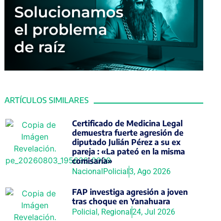
ARTÍCULOS SIMILARES
Certificado de Medicina Legal
demuestra fuerte agresión de
diputado Julián Pérez a su ex
pareja : «La pateó en la misma
comisaría»
Nacional
Policial
3, Ago 2026
FAP investiga agresión a joven
tras choque en Yanahuara
Policial
,
Regional
24, Jul 2026