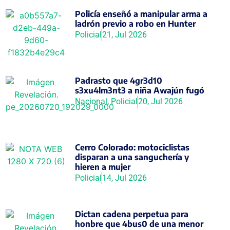
Policía enseñó a manipular arma a
ladrón previo a robo en Hunter
Policial
21, Jul 2026
Padrasto que 4gr3d10
s3xu4lm3nt3 a niña Awajún fugó
Nacional
,
Policial
20, Jul 2026
Cerro Colorado: motociclistas
disparan a una sanguchería y
hieren a mujer
Policial
14, Jul 2026
Dictan cadena perpetua para
honbre que 4bus0 de una menor