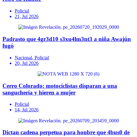
Policial
21, Jul 2026
Padrasto que 4gr3d10 s3xu4lm3nt3 a niña Awajún
fugó
Nacional
,
Policial
20, Jul 2026
Cerro Colorado: motociclistas disparan a una
sanguchería y hieren a mujer
Policial
14, Jul 2026
Dictan cadena perpetua para honbre que 4bus0 de