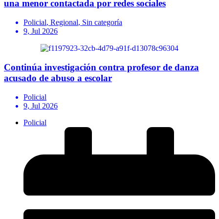
una menor contactada por redes sociales
Policial
,
Regional
,
Sin categoría
9, Jul 2026
Continúa investigación contra profesor de danza
acusado de abuso a escolar
Policial
9, Jul 2026
Policial