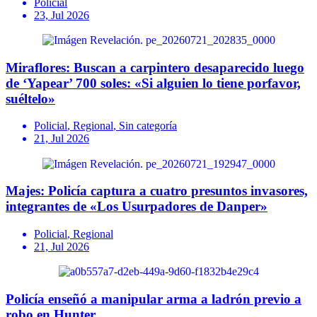
Policial
23, Jul 2026
Miraflores: Buscan a carpintero desaparecido luego
de ‘Yapear’ 700 soles: «Si alguien lo tiene porfavor,
suéltelo»
Policial
,
Regional
,
Sin categoría
21, Jul 2026
Majes: Policía captura a cuatro presuntos invasores,
integrantes de «Los Usurpadores de Danper»
Policial
,
Regional
21, Jul 2026
Policía enseñó a manipular arma a ladrón previo a
robo en Hunter