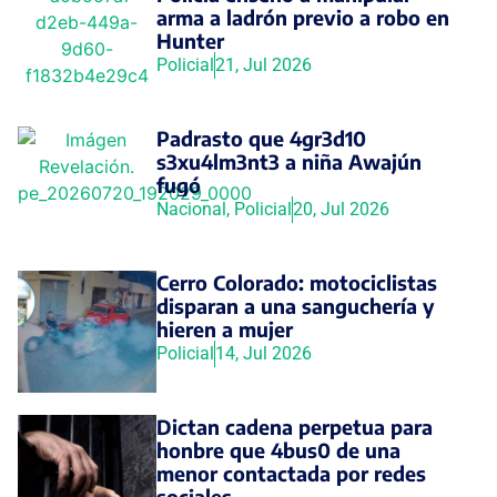
arma a ladrón previo a robo en
Hunter
Policial
21, Jul 2026
Padrasto que 4gr3d10
s3xu4lm3nt3 a niña Awajún
fugó
Nacional
,
Policial
20, Jul 2026
Cerro Colorado: motociclistas
disparan a una sanguchería y
hieren a mujer
Policial
14, Jul 2026
Dictan cadena perpetua para
honbre que 4bus0 de una
menor contactada por redes
sociales