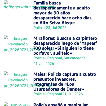
Familia busca
desesperadamente a adulto
mayor de 90 años
desaparecido hace ocho días
en Alto Selva Alegre
Policial
23, Jul 2026
Miraflores: Buscan a carpintero
desaparecido luego de ‘Yapear’
700 soles: «Si alguien lo tiene
porfavor, suéltelo»
Policial
,
Regional
,
Sin categoría
21, Jul 2026
Majes: Policía captura a cuatro
presuntos invasores,
integrantes de «Los
Usurpadores de Danper»
Policial
,
Regional
21, Jul 2026
Policía enseñó a manipular