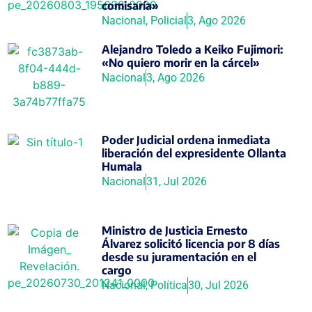
comisaría»
Nacional
,
Policial
3, Ago 2026
Alejandro Toledo a Keiko Fujimori:
«No quiero morir en la cárcel»
Nacional
3, Ago 2026
Poder Judicial ordena inmediata
liberación del expresidente Ollanta
Humala
Nacional
31, Jul 2026
Ministro de Justicia Ernesto
Álvarez solicitó licencia por 8 días
desde su juramentación en el
cargo
Nacional
,
Política
30, Jul 2026