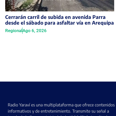
Cerrarán carril de subida en avenida Parra
desde el sábado para asfaltar vía en Arequipa
Regional
Ago 6, 2026
Radio Yaraví es una multiplataforma que ofrece contenidos
informativos y de entretenimiento. Transmite su señal a