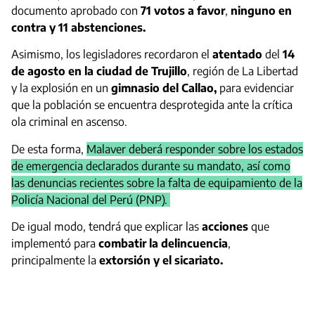
documento aprobado con
71 votos a favor
,
ninguno en
contra y 11 abstenciones.
Asimismo, los legisladores recordaron el
atentado
del
14
de agosto en la ciudad de Trujillo
, región de La Libertad
y la explosión en un
gimnasio del Callao,
para evidenciar
que la población se encuentra desprotegida ante la crítica
ola criminal en ascenso.
De esta forma,
Malaver deberá responder sobre los estados
de emergencia declarados durante su mandato, así como
las denuncias recientes sobre la falta de equipamiento de la
Policía Nacional del Perú (PNP).
De igual modo, tendrá que explicar las
acciones
que
implementó para
combatir la delincuencia
,
principalmente la
extorsión y el sicariato.