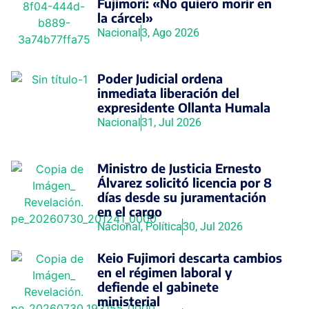
Fujimori: «No quiero morir en
la cárcel»
Nacional
3, Ago 2026
Poder Judicial ordena
inmediata liberación del
expresidente Ollanta Humala
Nacional
31, Jul 2026
Ministro de Justicia Ernesto
Álvarez solicitó licencia por 8
días desde su juramentación
en el cargo
Nacional
,
Política
30, Jul 2026
Keio Fujimori descarta cambios
en el régimen laboral y
defiende el gabinete
ministerial