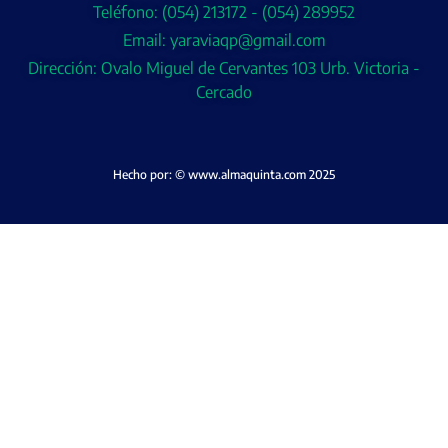
Teléfono: (054) 213172 - (054) 289952
Email: yaraviaqp@gmail.com
Dirección: Ovalo Miguel de Cervantes 103 Urb. Victoria -
Cercado
Hecho por: © www.almaquinta.com 2025