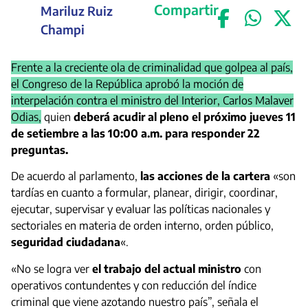
Compartir
Mariluz Ruiz
Champi
Frente a la creciente ola de criminalidad que golpea al país,
el Congreso de la República aprobó la moción de
interpelación contra el ministro del Interior, Carlos Malaver
Odias,
quien
deberá acudir al pleno el próximo jueves 11
de setiembre a las 10:00 a.m. para responder 22
preguntas.
De acuerdo al parlamento,
las acciones de la cartera
«son
tardías en cuanto a formular, planear, dirigir, coordinar,
ejecutar, supervisar y evaluar las políticas nacionales y
sectoriales en materia de orden interno, orden público,
seguridad ciudadana
«.
«No se logra ver
el trabajo del actual ministro
con
operativos contundentes y con reducción del índice
criminal que viene azotando nuestro país”, señala el