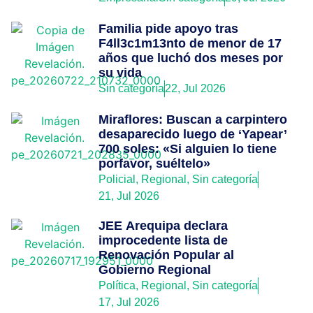
Familia pide apoyo tras
F4ll3c1m13nto de menor de 17
años que luchó dos meses por
su vida
Sin categoría
22, Jul 2026
Miraflores: Buscan a carpintero
desaparecido luego de ‘Yapear’
700 soles: «Si alguien lo tiene
porfavor, suéltelo»
Policial
,
Regional
,
Sin categoría
21, Jul 2026
JEE Arequipa declara
improcedente lista de
Renovación Popular al
Gobierno Regional
Política
,
Regional
,
Sin categoría
17, Jul 2026