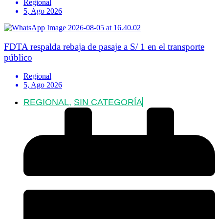
Regional
5, Ago 2026
FDTA respalda rebaja de pasaje a S/ 1 en el transporte
público
Regional
5, Ago 2026
REGIONAL
,
SIN CATEGORÍA