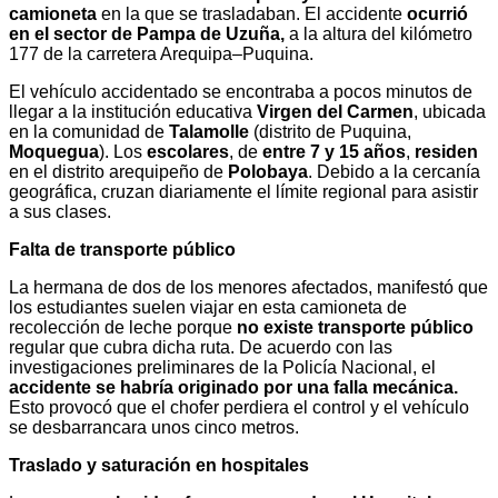
camioneta
en la que se trasladaban. El accidente
ocurrió
en el sector de Pampa de Uzuña,
a la altura del kilómetro
177 de la carretera Arequipa–Puquina.
El vehículo accidentado se encontraba a pocos minutos de
llegar a la institución educativa
Virgen del Carmen
, ubicada
en la comunidad de
Talamolle
(distrito de Puquina,
Moquegua
). Los
escolares
, de
entre 7 y 15 años
,
residen
en el distrito arequipeño de
Polobaya
. Debido a la cercanía
geográfica, cruzan diariamente el límite regional para asistir
a sus clases.
Falta de transporte público
La hermana de dos de los menores afectados, manifestó que
los estudiantes suelen viajar en esta camioneta de
recolección de leche porque
no existe transporte público
regular que cubra dicha ruta. De acuerdo con las
investigaciones preliminares de la Policía Nacional, el
accidente se habría originado por una falla mecánica.
Esto provocó que el chofer perdiera el control y el vehículo
se desbarrancara unos cinco metros.
Traslado y saturación en hospitales