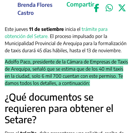
Compartir
Brenda Flores
Castro
Este jueves
11 de setiembre
inicia el
trámite para
obtención del Setare.
El proceso impulsado por la
Municipalidad Provincial de Arequipa para la formalización
de taxis durará 45 días hábiles, hasta el 13 de noviembre.
Adolfo Paco, presidente de la Cámara de Empresas de Taxis
de Arequipa, señaló que se estima que de los 40 mil taxis
en la ciudad, solo 6 mil 700 cuentan con este permiso. Te
damos todos los detalles, a continuación:
¿Qué documentos se
requieren para obtener el
Setare?