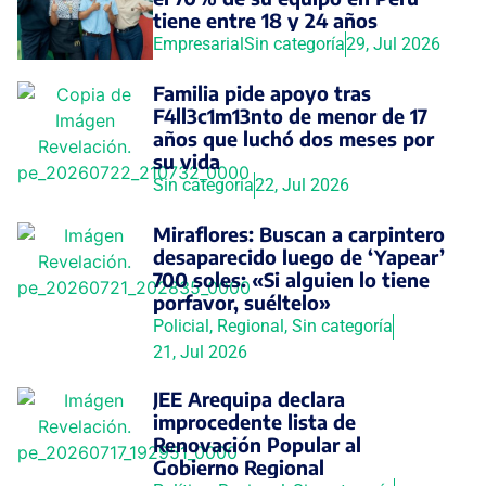
tiene entre 18 y 24 años
Empresarial
Sin categoría
29, Jul 2026
Familia pide apoyo tras
F4ll3c1m13nto de menor de 17
años que luchó dos meses por
su vida
Sin categoría
22, Jul 2026
Miraflores: Buscan a carpintero
desaparecido luego de ‘Yapear’
700 soles: «Si alguien lo tiene
porfavor, suéltelo»
Policial
,
Regional
,
Sin categoría
21, Jul 2026
JEE Arequipa declara
improcedente lista de
Renovación Popular al
Gobierno Regional