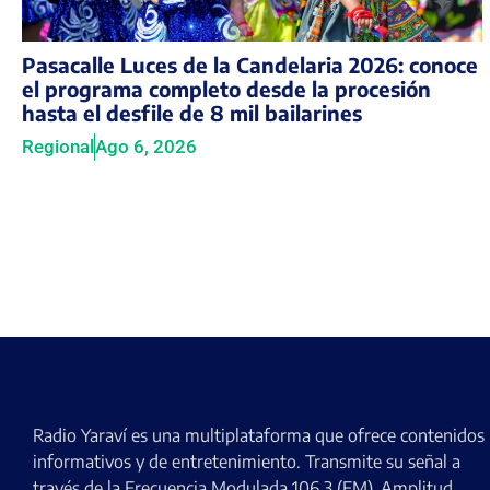
Pasacalle Luces de la Candelaria 2026: conoce
el programa completo desde la procesión
hasta el desfile de 8 mil bailarines
Regional
Ago 6, 2026
Radio Yaraví es una multiplataforma que ofrece contenidos
informativos y de entretenimiento. Transmite su señal a
través de la Frecuencia Modulada 106.3 (FM), Amplitud